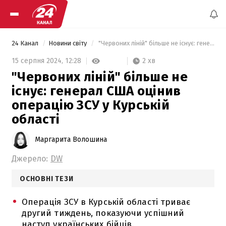
24 Канал
Новини світу
 "Червоних ліній" більше не існує: генерал США оцінив операцію ЗСУ у Курській області 
2 хв
15 серпня 2024,
12:28
"Червоних ліній" більше не
існує: генерал США оцінив
операцію ЗСУ у Курській
області
Маргарита Волошина
Джерело:
DW
ОСНОВНІ ТЕЗИ
Операція ЗСУ в Курській області триває
другий тиждень, показуючи успішний
наступ українських бійців.