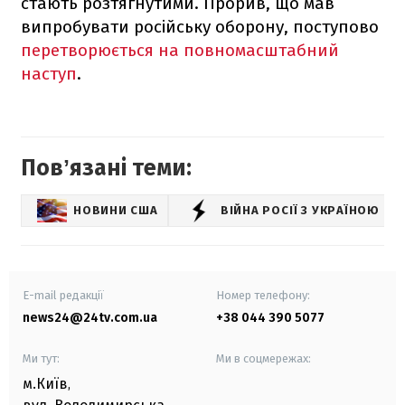
стають розтягнутими. Прорив, що мав
випробувати російську оборону, поступово
перетворюється на повномасштабний
наступ
.
Повʼязані теми:
НОВИНИ США
ВІЙНА РОСІЇ З УКРАЇНОЮ
E-mail редакції
Номер телефону:
news24@24tv.com.ua
+38 044 390 5077
Ми тут:
Ми в соцмережах:
м.Київ
,