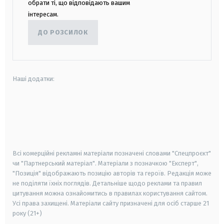
обрати ті, що відповідають вашим
інтересам.
ДО РОЗСИЛОК
Наші додатки:
android
apple
smart tv
samsung smart tv
Всі комерційні рекламні матеріали позначені словами "Спецпроєкт"
чи "Партнерський матеріал". Матеріали з позначкою "Експерт",
"Позиція" відображають позицію авторів та героїв. Редакція може
не поділяти їхніх поглядів. Детальніше щодо реклами та правил
цитування можна ознайомитись в правилах користування сайтом.
Усі права захищені.
Матеріали сайту призначені для осіб старше
21
року (21+)