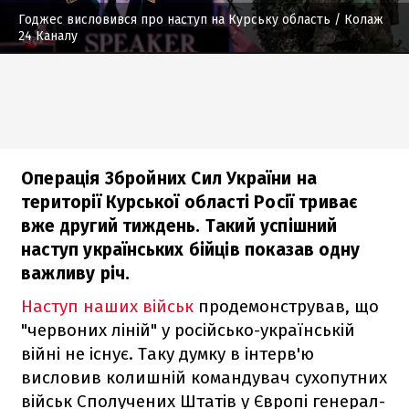
Годжес висловився про наступ на Курську область
/ Колаж
24 Каналу
Операція Збройних Сил України на
території Курської області Росії триває
вже другий тиждень. Такий успішний
наступ українських бійців показав одну
важливу річ.
Наступ наших військ
продемонстрував, що
"червоних ліній" у російсько-українській
війні не існує. Таку думку в інтерв'ю
висловив колишній командувач сухопутних
військ Сполучених Штатів у Європі генерал-