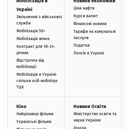
Мобілізація в
Новини економіки
Ціна нафти
Україні
Курси валют
Звільнення з військової
служби
Фінансові новини
Мобілізація 50+
Тарифи на комунальні
послуги
Мобілізація жінок
Податки
Контракт для 18-24-
річних
Пенсія в Україні
Відстрочка від
мобілізації
Мобілізація в Україні:
скільки осіб мобілізує
ТЦК
Кіно
Новини Освіти
Найцікавіші фільми
Міністерство освіти та
науки України
Українські фільми
Школа