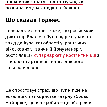
полковник запасу спрогнозував, як
розвиватимуться події на Курщині
Що сказав Годжес
Генерал-лейтенант каже, що російський
диктатор Владімір Путін відреагував на
захід до Курської області українських
військових у "звичній йому манері",
обстрілявши
супермаркет у Костянтинівці
зі
ствольної артилерії, внаслідок чого
загинули люди.
Це спростовує страх, що Путін піде на
ескалацію і використає ядерну зброю.
Найгірше, що він зробив – це обстріляв