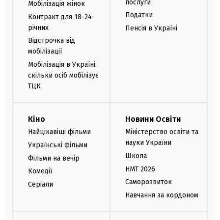
послуги
Мобілізація жінок
Податки
Контракт для 18-24-
річних
Пенсія в Україні
Відстрочка від
мобілізації
Мобілізація в Україні:
скільки осіб мобілізує
ТЦК
Кіно
Новини Освіти
Найцікавіші фільми
Міністерство освіти та
науки України
Українські фільми
Школа
Фільми на вечір
НМТ 2026
Комедії
Саморозвиток
Серіали
Навчання за кордоном