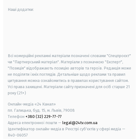
Наші додатки:
android
apple
smart tv
samsung smart tv
Всі комерційні рекламні матеріали позначені словами "Спецпроєкт"
чи "Партнерський матеріал". Матеріали з позначкою "Експерт",
"Позиція" відображають позицію авторів та героїв. Редакція може
не поділяти їхніх поглядів. Детальніше щодо реклами та правил
цитування можна ознайомитись в правилах користування сайтом.
Усі права захищені.
Матеріали сайту призначені для осіб старше
21
року (21+)
Онлайн-медіа «24 Канал»
пл. Галицька, буд. 15, м. Львів, 79008
Телефон
+380 (32) 229-77-77
Адреса електронної пошти —
legal@24tv.com.ua
Ідентифікатор онлайн-медіа в Реєстрі суб'єктів у сфері медіа —
R40-06057