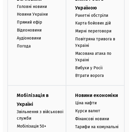
Головні новини
Україною
Новини України
Ракетні обстріли
Прямий ефір
Карта бойових дій
Відеоновини
Мирні переговори
Аудіоновини
Повітряна тривога в
Україні
Погода
Масована атака по
Україні
Вибухи у Росії
Втрати ворога
Мобілізація в
Новини економіки
Ціна нафти
Україні
Курси валют
Звільнення з військової
служби
Фінансові новини
Мобілізація 50+
Тарифи на комунальні