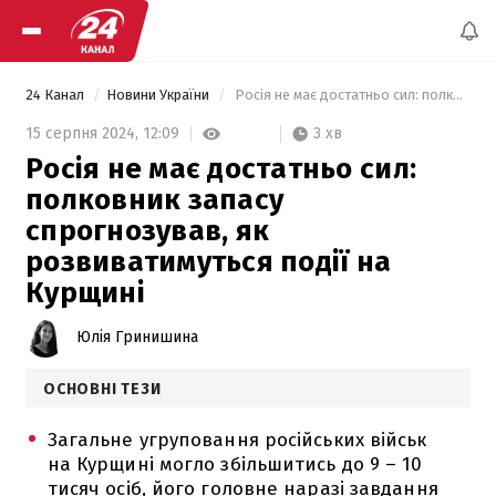
24 Канал
Новини України
 Росія не має достатньо сил: полковник запасу спрогнозував, як розвиватимуться події на Курщині 
3 хв
15 серпня 2024,
12:09
Росія не має достатньо сил:
полковник запасу
спрогнозував, як
розвиватимуться події на
Курщині
Юлія Гринишина
ОСНОВНІ ТЕЗИ
Загальне угруповання російських військ
на Курщині могло збільшитись до 9 – 10
тисяч осіб, його головне наразі завдання