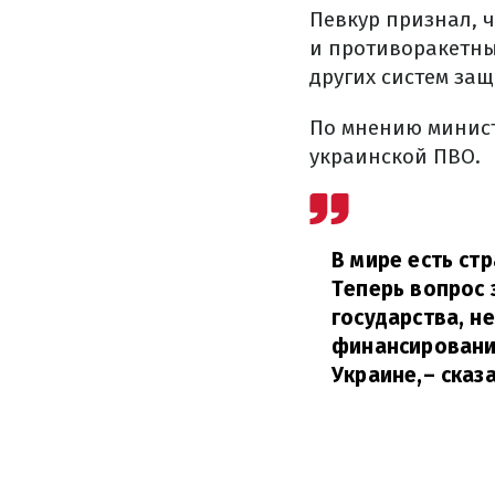
Певкур признал, ч
и противоракетных
других систем защ
По мнению минист
украинской ПВО.
В мире есть ст
Теперь вопрос 
государства, н
финансирование
Украине,
– сказ