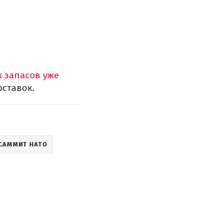
х запасов уже
оставок.
САММИТ НАТО