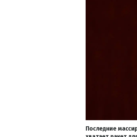
Последние массир
хватает ракет дл