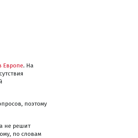
в Европе
. На
сутствия
й
опросов, поэтому
ва не решит
ому, по словам