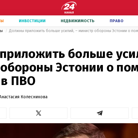
СЫ
ИНВЕСТИЦИИ
НЕДВИЖИМОСТЬ
ПРАВО
ны
Должны приложить больше усилий, – министр обороны Эстонии о по
приложить больше усил
 обороны Эстонии о по
 в ПВО
Анастасия Колесникова