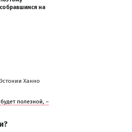
 собравшимся на
Эстонии Ханно
 будет полезной, –
и?