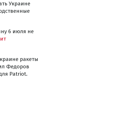
ать Украине
водственные
ну 6 июля не
ит
краине ракеты
аил Федоров
ля Patriot.