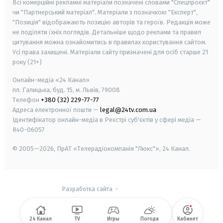
Всі комерційні рекламні матеріали позначені словами "Спецпроєкт"
чи "Партнерський матеріал". Матеріали з позначкою "Експерт",
"Позиція" відображають позицію авторів та героїв. Редакція може
не поділяти їхніх поглядів. Детальніше щодо реклами та правил
цитування можна ознайомитись в правилах користування сайтом.
Усі права захищені.
Матеріали сайту призначені для осіб старше
21
року (21+)
Онлайн-медіа «24 Канал»
пл. Галицька, буд. 15, м. Львів, 79008
Телефон
+380 (32) 229-77-77
Адреса електронної пошти —
legal@24tv.com.ua
Ідентифікатор онлайн-медіа в Реєстрі суб'єктів у сфері медіа —
R40-06057
© 2005—2026,
ПрАТ «Телерадіокомпанія "Люкс"», 24 Канал.
Разработка сайта
-
24 Канал
TV
Игры
Погода
Кабинет