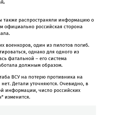
д,
ы также распространяли информацию о
том официально российская сторона
ала.
х военкоров, один из пилотов погиб.
ироваться, однако для одного из
сь фатальной – его система
аботала должным образом.
таба ВСУ на потерю противника на
нет. Детали уточняются. Очевидно, в
ой информации, число российских
ы" изменится.