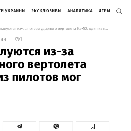
И УКРАИНЫ
ЭКСКЛЮЗИВЫ
АНАЛИТИКА
ИГРЫ
 Россияне жалуются из-за потери ударного вертолета Ка-52: один из пилотов мог погибнуть 
1
мин
луются из-за
ного вертолета
из пилотов мог