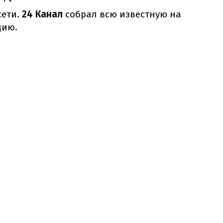
сети.
24 Канал
собрал всю известную на
цию.