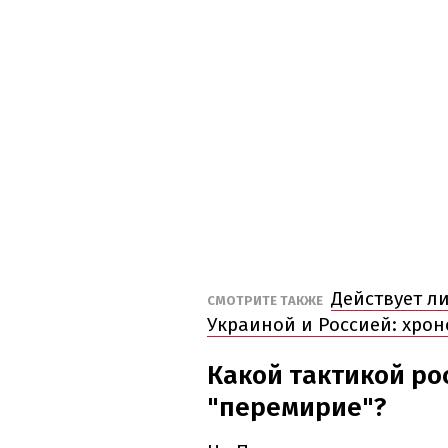
Действует л
СМОТРИТЕ ТАКЖЕ
Украиной и Россией: хро
Какой тактикой р
"перемирие"?