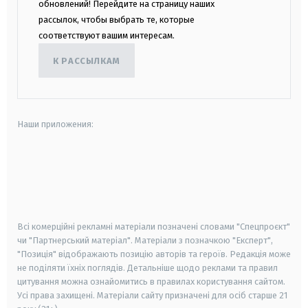
обновлений! Перейдите на страницу наших
рассылок, чтобы выбрать те, которые
соответствуют вашим интересам.
К РАССЫЛКАМ
Наши приложения:
android
apple
smart tv
samsung smart tv
Всі комерційні рекламні матеріали позначені словами "Спецпроєкт"
чи "Партнерський матеріал". Матеріали з позначкою "Експерт",
"Позиція" відображають позицію авторів та героїв. Редакція може
не поділяти їхніх поглядів. Детальніше щодо реклами та правил
цитування можна ознайомитись в правилах користування сайтом.
Усі права захищені.
Матеріали сайту призначені для осіб старше
21