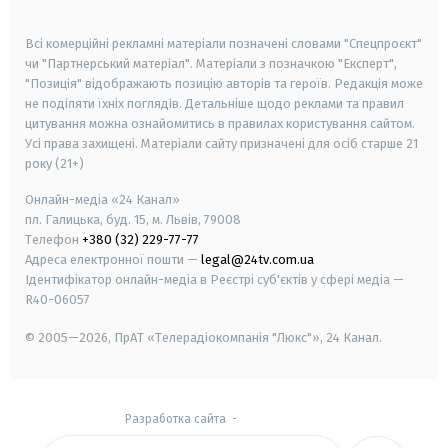
smart tv
samsung smart tv
Всі комерційні рекламні матеріали позначені словами "Спецпроєкт"
чи "Партнерський матеріал". Матеріали з позначкою "Експерт",
"Позиція" відображають позицію авторів та героїв. Редакція може
не поділяти їхніх поглядів. Детальніше щодо реклами та правил
цитування можна ознайомитись в правилах користування сайтом.
Усі права захищені.
Матеріали сайту призначені для осіб старше
21
року (21+)
Онлайн-медіа «24 Канал»
пл. Галицька, буд. 15, м. Львів, 79008
Телефон
+380 (32) 229-77-77
Адреса електронної пошти —
legal@24tv.com.ua
Ідентифікатор онлайн-медіа в Реєстрі суб'єктів у сфері медіа —
R40-06057
© 2005—2026,
ПрАТ «Телерадіокомпанія "Люкс"», 24 Канал.
Разработка сайта
-