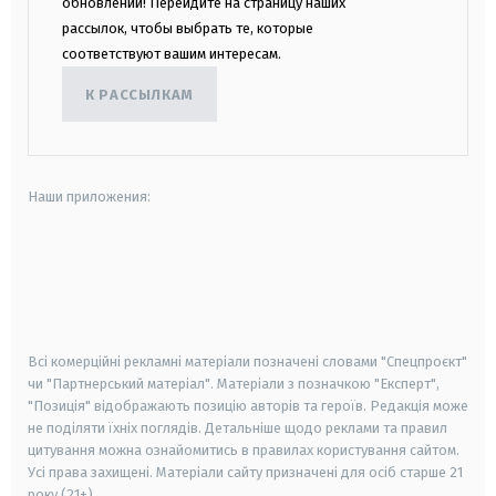
обновлений! Перейдите на страницу наших
рассылок, чтобы выбрать те, которые
соответствуют вашим интересам.
К РАССЫЛКАМ
Наши приложения:
android
apple
smart tv
samsung smart tv
Всі комерційні рекламні матеріали позначені словами "Спецпроєкт"
чи "Партнерський матеріал". Матеріали з позначкою "Експерт",
"Позиція" відображають позицію авторів та героїв. Редакція може
не поділяти їхніх поглядів. Детальніше щодо реклами та правил
цитування можна ознайомитись в правилах користування сайтом.
Усі права захищені.
Матеріали сайту призначені для осіб старше
21
року (21+)