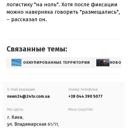
логистику "на ноль". Хотя после фиксации
можно наверняка говорить "размещались",
– рассказал он.
Связанные темы:
ОККУПИРОВАННЫЕ ТЕРРИТОРИИ
НОВОСТ
E-mail редакции
Номер телефона:
news24@24tv.com.ua
+38 044 390 5077
Мы здесь:
Мы в соцсетях:
г. Киев
,
ул. Владимирская
61/11,