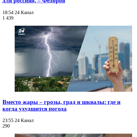
для россиян, – Федоров
18:54
24 Канал
1 439
Вместо жары – грозы, град и шквалы: где и
когда ухудшится погода
23:55
24 Канал
290