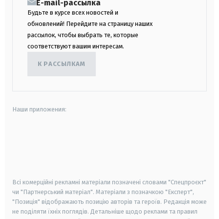
E-mail-рассылка
Будьте в курсе всех новостей и
обновлений! Перейдите на страницу наших
рассылок, чтобы выбрать те, которые
соответствуют вашим интересам.
К РАССЫЛКАМ
Наши приложения:
android
apple
smart tv
samsung smart tv
Всі комерційні рекламні матеріали позначені словами "Спецпроєкт"
чи "Партнерський матеріал". Матеріали з позначкою "Експерт",
"Позиція" відображають позицію авторів та героїв. Редакція може
не поділяти їхніх поглядів. Детальніше щодо реклами та правил