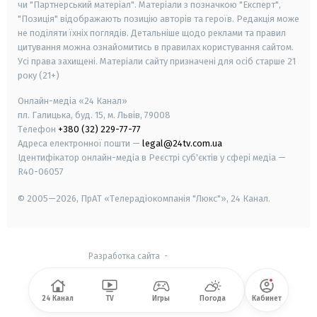
чи "Партнерський матеріал". Матеріали з позначкою "Експерт",
"Позиція" відображають позицію авторів та героїв. Редакція може
не поділяти їхніх поглядів. Детальніше щодо реклами та правил
цитування можна ознайомитись в правилах користування сайтом.
Усі права захищені.
Матеріали сайту призначені для осіб старше
21
року (21+)
Онлайн-медіа «24 Канал»
пл. Галицька, буд. 15, м. Львів, 79008
Телефон
+380 (32) 229-77-77
Адреса електронної пошти —
legal@24tv.com.ua
Ідентифікатор онлайн-медіа в Реєстрі суб'єктів у сфері медіа —
R40-06057
© 2005—2026,
ПрАТ «Телерадіокомпанія "Люкс"», 24 Канал.
Разработка сайта
-
24 Канал
TV
Игры
Погода
Кабинет