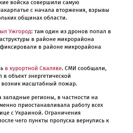
ские войска совершили самую
Закарпатье с начала вторжения, взрывы
ольких общинах области.
был Ужгород
: там один из дронов попал в
аструктуры в районе микрорайона
афиксировали в районе микрорайона
сь
в курортной Сваляве
. СМИ сообщали,
 в объект энергетической
е возник масштабный пожар.
а западные регионы, в частности на
еменно приостанавливала работу всех
нице с Украиной. Ограничения
после чего пункты пропуска вернулись к