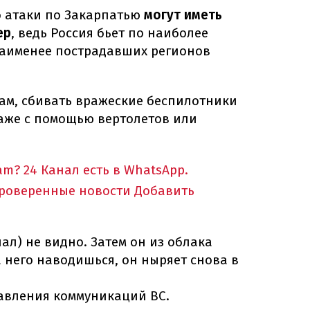
о атаки по Закарпатью
могут иметь
ер
, ведь Россия бьет по наиболее
наименее пострадавших регионов
овам, сбивать вражеские беспилотники
даже с помощью вертолетов или
am?
24 Канал есть в WhatsApp.
проверенные новости
Добавить
нал) не видно. Затем он из облака
 него наводишься, он ныряет снова в
авления коммуникаций ВС.