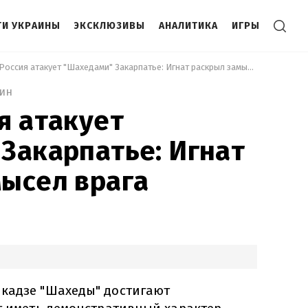
И УКРАИНЫ
ЭКСКЛЮЗИВЫ
АНАЛИТИКА
ИГРЫ
 Зачем Россия атакует "Шахедами" Закарпатье: Игнат раскрыл замысел врага 
мин
я атакует
Закарпатье: Игнат
ысел врага
кадзе "Шахеды" достигают