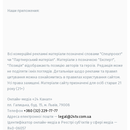
Наши приложения:
android
apple
smart tv
samsung smart tv
Всі комерційні рекламні матеріали позначені словами "Спецпроєкт"
чи "Партнерський матеріал". Матеріали з позначкою "Експерт",
"Позиція" відображають позицію авторів та героїв. Редакція може
не поділяти їхніх поглядів. Детальніше щодо реклами та правил
цитування можна ознайомитись в правилах користування сайтом.
Усі права захищені.
Матеріали сайту призначені для осіб старше
21
року (21+)
Онлайн-медіа «24 Канал»
пл. Галицька, буд. 15, м. Львів, 79008
Телефон
+380 (32) 229-77-77
Адреса електронної пошти —
legal@24tv.com.ua
Ідентифікатор онлайн-медіа в Реєстрі суб'єктів у сфері медіа —
R40-06057