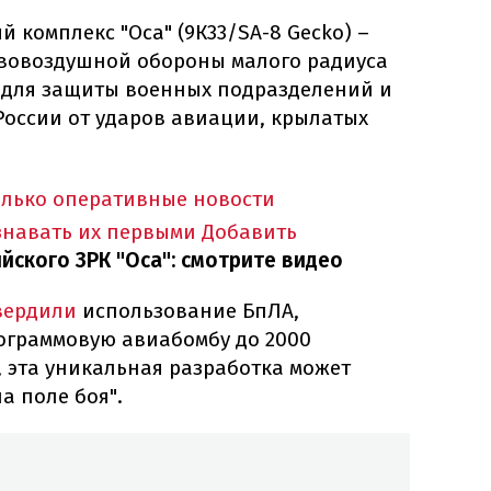
 комплекс "Оса" (9К33/SA-8 Gecko) –
вовоздушной обороны малого радиуса
 для защиты военных подразделений и
России от ударов авиации, крылатых
олько оперативные новости
знавать их первыми
Добавить
йского ЗРК "Оса": смотрите видео
вердили
использование БпЛА,
лограммовую авиабомбу до 2000
, эта уникальная разработка может
а поле боя".