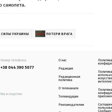
о самолета.
 СИЛЫ УКРАИНЫ
ПОТЕРИ ВРАГА
Номер телефона:
О нас
Политик
конфиде
+38 044 390 5077
Редакция
Политик
использ
Редакционная
искусств
политика
интеллек
О телеканале
Политик
конфиде
Мы в соцсетях:
приложе
Телеведущие
Соглаше
Рекламодателям
пользов
Сообщес