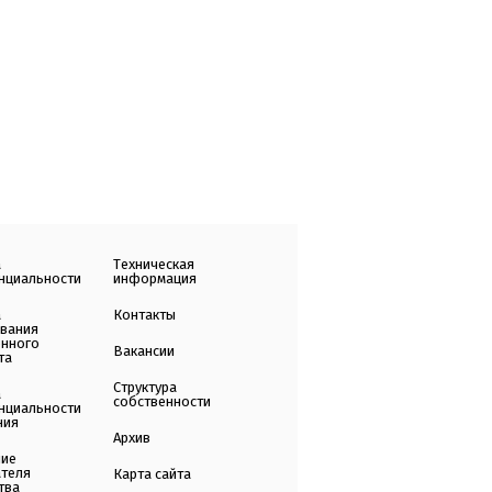
а
Техническая
нциальности
информация
а
Контакты
ования
енного
Вакансии
та
Структура
а
собственности
нциальности
ния
Архив
ние
ателя
Карта сайта
тва