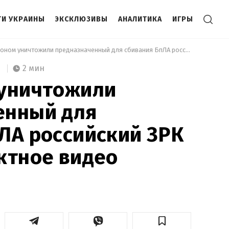
И УКРАИНЫ
ЭКСКЛЮЗИВЫ
АНАЛИТИКА
ИГРЫ
 ВСУ дроном уничтожили предназначенный для сбивания БпЛА российский ЗРК "Оса": эффектное видео 
2 мин
 уничтожили
енный для
ЛА российский ЗРК
ктное видео