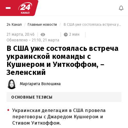
24 Канал
Главные новости
 В США уже состоялась встреча украинской команды с Кушнером и Уиткоффом, – Зеленский 
2 мин
21 марта,
20:46
Обновлено -
21:10,
21 марта
В США уже состоялась встреча
украинской команды с
Кушнером и Уиткоффом, –
Зеленский
Маргарита Волошина
ОСНОВНЫЕ ТЕЗИСЫ
Украинская делегация в США провела
переговоры с Джаредом Кушнером и
Стивом Уиткоффом.