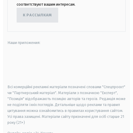
соответствуют вашим интересам.
К РАССЫЛКАМ
Наши приложения:
android
apple
smart tv
samsung smart tv
Всі комерційні рекламні матеріали позначені словами "Спецпроєкт"
чи "Партнерський матеріал". Матеріали з позначкою "Експерт",
"Позиція" відображають позицію авторів та героїв. Редакція може
не поділяти їхніх поглядів. Детальніше щодо реклами та правил
цитування можна ознайомитись в правилах користування сайтом.
Усі права захищені.
Матеріали сайту призначені для осіб старше
21
року (21+)