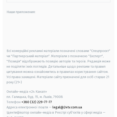
Наши приложения:
android
apple
smart tv
samsung smart tv
Всі комерційні рекламні матеріали позначені словами "Спецпроєкт"
чи "Партнерський матеріал". Матеріали з позначкою "Експерт",
"Позиція" відображають позицію авторів та героїв. Редакція може
не поділяти їхніх поглядів. Детальніше щодо реклами та правил
цитування можна ознайомитись в правилах користування сайтом.
Усі права захищені.
Матеріали сайту призначені для осіб старше
21
року (21+)
Онлайн-медіа «24 Канал»
пл. Галицька, буд. 15, м. Львів, 79008
Телефон
+380 (32) 229-77-77
Адреса електронної пошти —
legal@24tv.com.ua
Ідентифікатор онлайн-медіа в Реєстрі суб'єктів у сфері медіа —