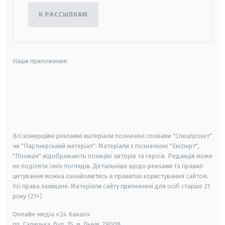
К РАССЫЛКАМ
Наши приложения:
android
apple
smart tv
samsung smart tv
Всі комерційні рекламні матеріали позначені словами "Спецпроєкт"
чи "Партнерський матеріал". Матеріали з позначкою "Експерт",
"Позиція" відображають позицію авторів та героїв. Редакція може
не поділяти їхніх поглядів. Детальніше щодо реклами та правил
цитування можна ознайомитись в правилах користування сайтом.
Усі права захищені.
Матеріали сайту призначені для осіб старше
21
року (21+)
Онлайн-медіа «24 Канал»
пл. Галицька, буд. 15, м. Львів, 79008