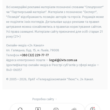
Всі комерційні рекламні матеріали позначені словами "Спецпроєкт"
чи "Партнерський матеріал". Матеріали з позначкою "Експерт",
"Позиція" відображають позицію авторів та героїв. Редакція може
не поділяти їхніх поглядів. Детальніше щодо реклами та правил
цитування можна ознайомитись в правилах користування сайтом.
Усі права захищені.
Матеріали сайту призначені для осіб старше
21
року (21+)
Онлайн-медіа «24 Канал»
пл. Галицька, буд. 15, м. Львів, 79008
Телефон
+380 (32) 229-77-77
Адреса електронної пошти —
legal@24tv.com.ua
Ідентифікатор онлайн-медіа в Реєстрі суб'єктів у сфері медіа —
R40-06057
© 2005—2026,
ПрАТ «Телерадіокомпанія "Люкс"», 24 Канал.
Розробка сайту
-