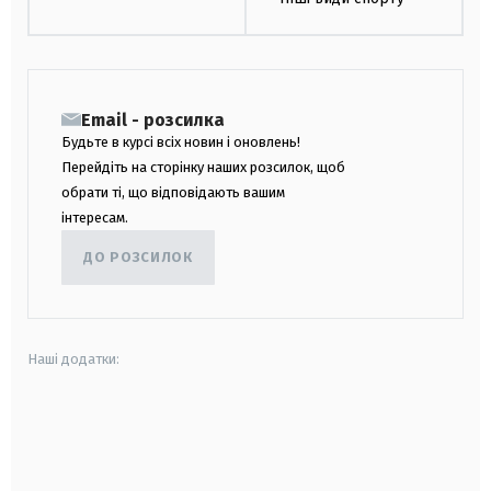
Email - розсилка
Будьте в курсі всіх новин і оновлень!
Перейдіть на сторінку наших розсилок, щоб
обрати ті, що відповідають вашим
інтересам.
ДО РОЗСИЛОК
Наші додатки:
android
apple
smart tv
samsung smart tv