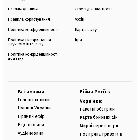
Рекламодавцям
Структура власності
Правила користування
Архів
Політика конфіденційності
Карта сайту
Політика використання
Ігри
штучного інтелекту
Політика конфіденційності
додатку
Всі новини
Війна Росії з
Головні новини
Україною
Новини України
Ракетні обстріли
Прямий ефір
Карта бойових дій
Відеоновини
Мирні переговори
Аудіоновини
Повітряна тривога в