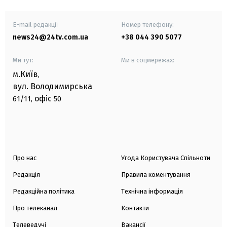
E-mail редакції
Номер телефону:
news24@24tv.com.ua
+38 044 390 5077
Ми тут:
Ми в соцмережах:
м.Київ
,
вул. Володимирська
офіс
61/11,
50
Про нас
Угода Користувача Спільноти
Редакція
Правила коментування
Редакційна політика
Технічна інформація
Про телеканал
Контакти
Телеведучі
Вакансії