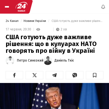
24 Канал
Новини України
 США готують дуже важливе рішення: що в кулуарах НАТО говорять про війну в Україні 
2 хв
17 червня,
20:30
США готують дуже важливе
рішення: що в кулуарах НАТО
говорять про війну в Україні
Петро Синєокий
Даніель Ткіє