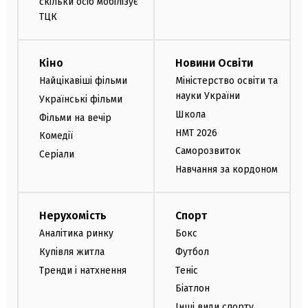
скільки осіб мобілізує
ТЦК
Кіно
Новини Освіти
Найцікавіші фільми
Міністерство освіти та
науки України
Українські фільми
Школа
Фільми на вечір
НМТ 2026
Комедії
Саморозвиток
Серіали
Навчання за кордоном
Нерухомість
Спорт
Аналітика ринку
Бокс
Купівля житла
Футбол
Тренди і натхнення
Теніс
Біатлон
Інші види спорту