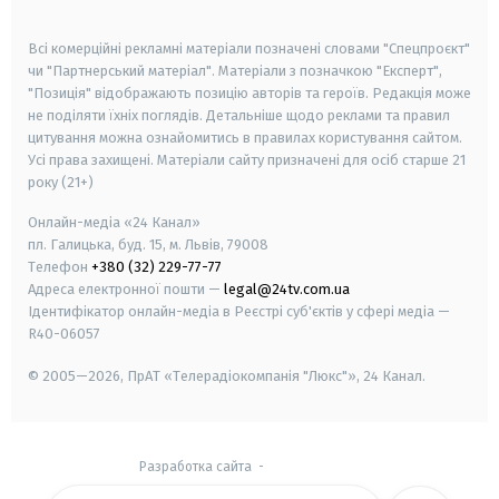
smart tv
samsung smart tv
Всі комерційні рекламні матеріали позначені словами "Спецпроєкт"
чи "Партнерський матеріал". Матеріали з позначкою "Експерт",
"Позиція" відображають позицію авторів та героїв. Редакція може
не поділяти їхніх поглядів. Детальніше щодо реклами та правил
цитування можна ознайомитись в правилах користування сайтом.
Усі права захищені.
Матеріали сайту призначені для осіб старше
21
року (21+)
Онлайн-медіа «24 Канал»
пл. Галицька, буд. 15, м. Львів, 79008
Телефон
+380 (32) 229-77-77
Адреса електронної пошти —
legal@24tv.com.ua
Ідентифікатор онлайн-медіа в Реєстрі суб'єктів у сфері медіа —
R40-06057
© 2005—2026,
ПрАТ «Телерадіокомпанія "Люкс"», 24 Канал.
Разработка сайта
-