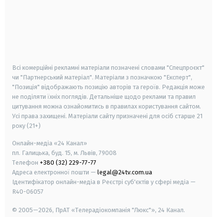
android
apple
smart tv
samsung smart tv
Всі комерційні рекламні матеріали позначені словами "Спецпроєкт"
чи "Партнерський матеріал". Матеріали з позначкою "Експерт",
"Позиція" відображають позицію авторів та героїв. Редакція може
не поділяти їхніх поглядів. Детальніше щодо реклами та правил
цитування можна ознайомитись в правилах користування сайтом.
Усі права захищені.
Матеріали сайту призначені для осіб старше
21
року (21+)
Онлайн-медіа «24 Канал»
пл. Галицька, буд. 15, м. Львів, 79008
Телефон
+380 (32) 229-77-77
Адреса електронної пошти —
legal@24tv.com.ua
Ідентифікатор онлайн-медіа в Реєстрі суб'єктів у сфері медіа —
R40-06057
© 2005—2026,
ПрАТ «Телерадіокомпанія "Люкс"», 24 Канал.