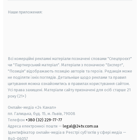
Наши приложения:
android
apple
smart tv
samsung smart tv
Всі комерційні рекламні матеріали позначені словами "Спецпроєкт"
чи "Партнерський матеріал". Матеріали з позначкою "Експерт",
"Позиція" відображають позицію авторів та героїв. Редакція може
не поділяти їхніх поглядів. Детальніше щодо реклами та правил
цитування можна ознайомитись в правилах користування сайтом.
Усі права захищені.
Матеріали сайту призначені для осіб старше
21
року (21+)
Онлайн-медіа «24 Канал»
пл. Галицька, буд. 15, м. Львів, 79008
Телефон
+380 (32) 229-77-77
Адреса електронної пошти —
legal@24tv.com.ua
Ідентифікатор онлайн-медіа в Реєстрі суб'єктів у сфері медіа —
R40-06057