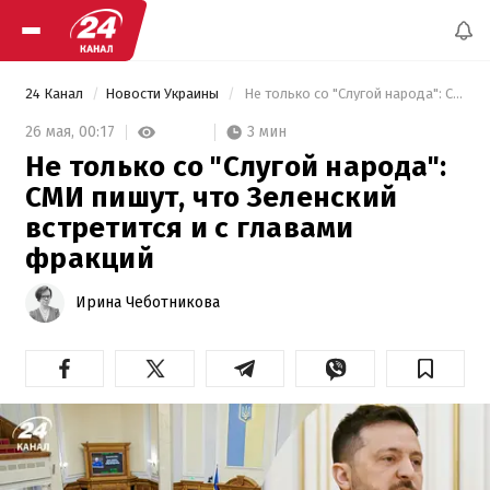
24 Канал
Новости Украины
 Не только со "Слугой народа": СМИ пишут, что Зеленский встретится и с главами фракций 
3 мин
26 мая,
00:17
Не только со "Слугой народа":
СМИ пишут, что Зеленский
встретится и с главами
фракций
Ирина Чеботникова