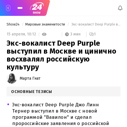
Show24
Мировые знаменитости
 Экс-вокалист Deep Purple выступил в Москве и цинично восхвалял российскую культуру 
3 мин
15 апреля,
10:12
1
Экс-вокалист Deep Purple
выступил в Москве и цинично
восхвалял российскую
культуру
Марта Гнат
ОСНОВНЫЕ ТЕЗИСЫ
Экс-вокалист Deep Purple Джо Линн
Тернер выступил в Москве с новой
программой "Вавилон" и сделал
пророссийские заявления о российской