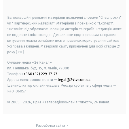
smart tv
samsung smart tv
Всі комерційні рекламні матеріали позначені словами "Спецпроєкт"
чи "Партнерський матеріал". Матеріали з позначкою "Експерт",
"Позиція" відображають позицію авторів та героїв. Редакція може
не поділяти їхніх поглядів. Детальніше щодо реклами та правил
цитування можна ознайомитись в правилах користування сайтом.
Усі права захищені.
Матеріали сайту призначені для осіб старше
21
року (21+)
Онлайн-медіа «24 Канал»
пл. Галицька, буд. 15, м. Львів, 79008
Телефон
+380 (32) 229-77-77
Адреса електронної пошти —
legal@24tv.com.ua
Ідентифікатор онлайн-медіа в Реєстрі суб'єктів у сфері медіа —
R40-06057
© 2005—2026,
ПрАТ «Телерадіокомпанія "Люкс"», 24 Канал.
Разработка сайта
-