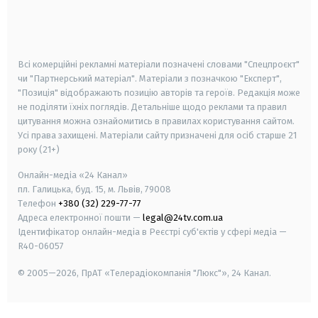
android
apple
smart tv
samsung smart tv
Всі комерційні рекламні матеріали позначені словами "Спецпроєкт"
чи "Партнерський матеріал". Матеріали з позначкою "Експерт",
"Позиція" відображають позицію авторів та героїв. Редакція може
не поділяти їхніх поглядів. Детальніше щодо реклами та правил
цитування можна ознайомитись в правилах користування сайтом.
Усі права захищені.
Матеріали сайту призначені для осіб старше
21
року (21+)
Онлайн-медіа «24 Канал»
пл. Галицька, буд. 15, м. Львів, 79008
Телефон
+380 (32) 229-77-77
Адреса електронної пошти —
legal@24tv.com.ua
Ідентифікатор онлайн-медіа в Реєстрі суб'єктів у сфері медіа —
R40-06057
© 2005—2026,
ПрАТ «Телерадіокомпанія "Люкс"», 24 Канал.