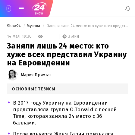
Show24
Музыка
 Заняли лишь 24 место: кто хуже всех представил Украину на Евровидении 
3 мин
14 мая,
19:30
Заняли лишь 24 место: кто
хуже всех представил Украину
на Евровидении
Мария Примыч
ОСНОВНЫЕ ТЕЗИСЫ
В 2017 году Украину на Евровидении
представляла группа O.Torvald с песней
Time, которая заняла 24 место с 36
баллами.
После конкурса Женя Галич признался,