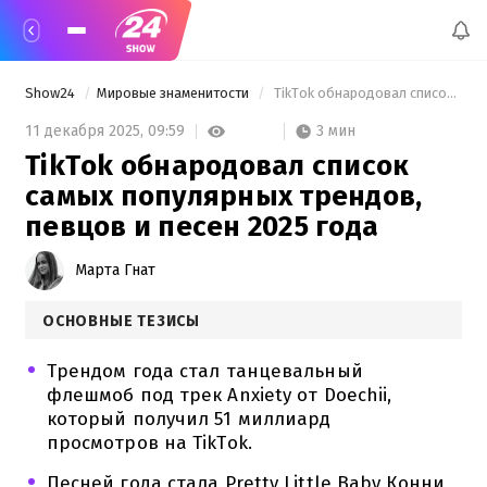
Show24
Мировые знаменитости
 TikTok обнародовал список самых популярных трендов, певцов и песен 2025 года 
3 мин
11 декабря 2025,
09:59
TikTok обнародовал список
самых популярных трендов,
певцов и песен 2025 года
Марта Гнат
ОСНОВНЫЕ ТЕЗИСЫ
Трендом года стал танцевальный
флешмоб под трек Anxiety от Doechii,
который получил 51 миллиард
просмотров на TikTok.
Песней года стала Pretty Little Baby Конни