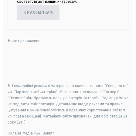
соответствуют вашим интересам.
К РАССЫЛКАМ
Наши приложения:
android
apple
smart tv
samsung smart tv
Всі комерційні рекламні матеріали позначені словами "Спецпроєкт"
чи "Партнерський матеріал". Матеріали з позначкою "Експерт",
"Позиція" відображають позицію авторів та героїв. Редакція може
не поділяти їхніх поглядів. Детальніше щодо реклами та правил
цитування можна ознайомитись в правилах користування сайтом.
Усі права захищені.
Матеріали сайту призначені для осіб старше
21
року (21+)
Онлайн-медіа «24 Канал»