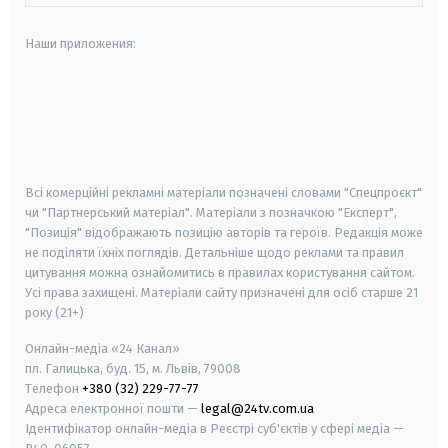
Наши приложения:
android
apple
smart tv
samsung smart tv
Всі комерційні рекламні матеріали позначені словами "Спецпроєкт"
чи "Партнерський матеріал". Матеріали з позначкою "Експерт",
"Позиція" відображають позицію авторів та героїв. Редакція може
не поділяти їхніх поглядів. Детальніше щодо реклами та правил
цитування можна ознайомитись в правилах користування сайтом.
Усі права захищені.
Матеріали сайту призначені для осіб старше
21
року (21+)
Онлайн-медіа «24 Канал»
пл. Галицька, буд. 15, м. Львів, 79008
Телефон
+380 (32) 229-77-77
Адреса електронної пошти —
legal@24tv.com.ua
Ідентифікатор онлайн-медіа в Реєстрі суб'єктів у сфері медіа —