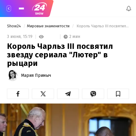
Show24
Мировые знаменитости
 Король Чарльз III посвятил звезду сериала "Лютер" в рыцари 
2 мин
3 июня,
15:19
Король Чарльз III посвятил
звезду сериала "Лютер" в
рыцари
Мария Примыч