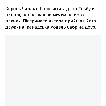
Король Чарльз III посвятив Ідріса Ельбу в
лицарі, поплескавши мечем по його
плечах. Підтримати актора прийшла його
дружина, канадська модель Сабріна Доур.