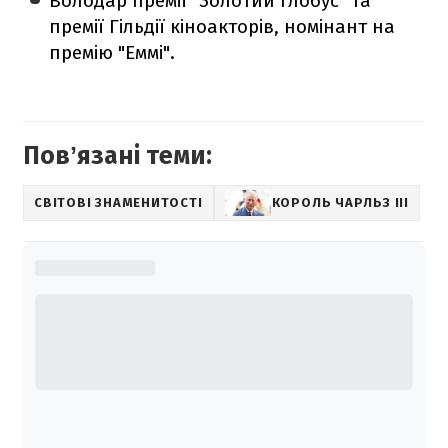
Володар премії "Золотий глобус" та
премії Гільдії кіноакторів, номінант на
премію "Еммі".
Повʼязані теми:
СВІТОВІ ЗНАМЕНИТОСТІ
КОРОЛЬ ЧАРЛЬЗ III