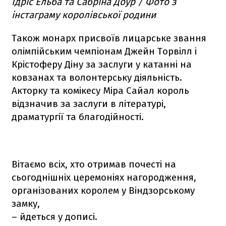
Ідріс Ельба та Сабріна Доур / Фото з
інстаграму королівської родини
Також монарх присвоїв лицарське звання
олімпійським чемпіонам Джейн Торвілл і
Крістоферу Діну за заслуги у катанні на
ковзанах та волонтерську діяльність.
Акторку та комікесу Міра Сайал король
відзначив за заслуги в літературі,
драматургії та благодійності.
Вітаємо всіх, хто отримав почесті на
сьогоднішніх церемоніях нагородження,
організованих королем у Віндзорському
замку,
– йдеться у дописі.