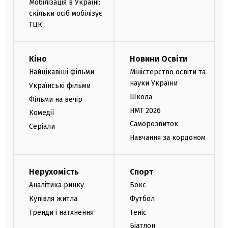
Мобілізація в Україні:
скільки осіб мобілізує
ТЦК
Кіно
Новини Освіти
Найцікавіші фільми
Міністерство освіти та
науки України
Українські фільми
Школа
Фільми на вечір
НМТ 2026
Комедії
Саморозвиток
Серіали
Навчання за кордоном
Нерухомість
Спорт
Аналітика ринку
Бокс
Купівля житла
Футбол
Тренди і натхнення
Теніс
Біатлон