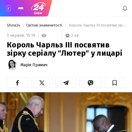
Show24
Світові знаменитості
 Король Чарльз III посвятив зірку серіалу "Лютер" у лицарі 
2 хв
3 червня,
15:19
Король Чарльз III посвятив
зірку серіалу "Лютер" у лицарі
Марія Примич