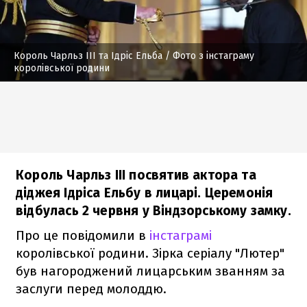
Король Чарльз III та Ідріс Ельба
/ Фото з інстаграму
королівської родини
Король Чарльз III посвятив актора та
діджея Ідріса Ельбу в лицарі. Церемонія
відбулась 2 червня у Віндзорському замку.
Про це повідомили в
інстаграмі
королівської родини. Зірка серіалу "Лютер"
був нагороджений лицарським званням за
заслуги перед молоддю.