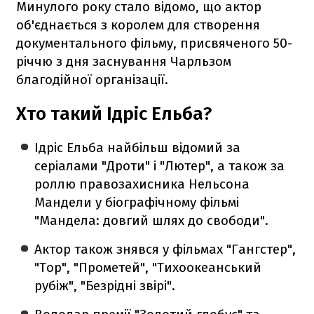
Минулого року стало відомо, що актор
об'єднається з королем для створення
документального фільму, присвяченого 50-
річчю з дня заснування Чарльзом
благодійної організації.
Хто такий Ідріс Ельба?
Ідріс Ельба найбільш відомий за
серіалами "Дроти" і "Лютер", а також за
роллю правозахисника Нельсона
Мандели у біографічному фільмі
"Мандела: довгий шлях до свободи".
Актор також знявся у фільмах "Гангстер",
"Тор", "Прометей", "Тихоокеанський
рубіж", "Безрідні звірі".