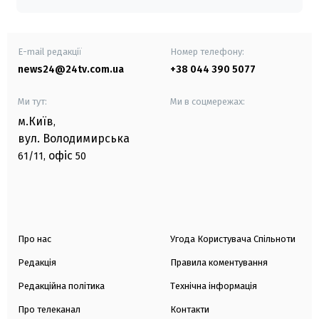
E-mail редакції
Номер телефону:
news24@24tv.com.ua
+38 044 390 5077
Ми тут:
Ми в соцмережах:
м.Київ
,
вул. Володимирська
офіс
61/11,
50
Про нас
Угода Користувача Спільноти
Редакція
Правила коментування
Редакційна політика
Технічна інформація
Про телеканал
Контакти