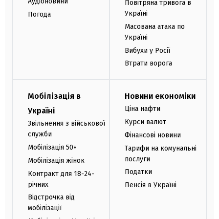
Аудіоновини
Повітряна тривога в
Україні
Погода
Масована атака по
Україні
Вибухи у Росії
Втрати ворога
Мобілізація в
Новини економіки
Ціна нафти
Україні
Курси валют
Звільнення з військової
служби
Фінансові новини
Мобілізація 50+
Тарифи на комунальні
послуги
Мобілізація жінок
Податки
Контракт для 18-24-
річних
Пенсія в Україні
Відстрочка від
мобілізації