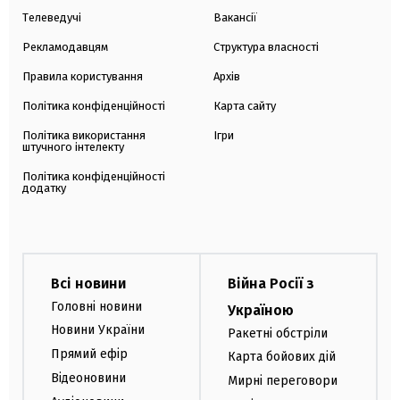
Телеведучі
Вакансії
Рекламодавцям
Структура власності
Правила користування
Архів
Політика конфіденційності
Карта сайту
Політика використання
Ігри
штучного інтелекту
Політика конфіденційності
додатку
Всі новини
Війна Росії з
Головні новини
Україною
Новини України
Ракетні обстріли
Прямий ефір
Карта бойових дій
Відеоновини
Мирні переговори