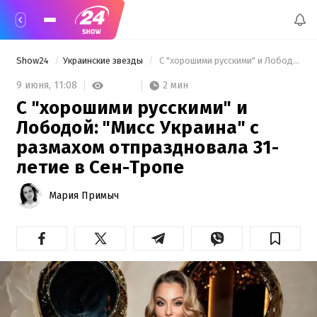
Show24
Украинские звезды
 С "хорошими русскими" и Лободой: "Мисс Украина" с размахом отпраздновала 31-летие в Сен-Тропе 
2 мин
9 июня,
11:08
С "хорошими русскими" и
Лободой: "Мисс Украина" с
размахом отпраздновала 31-
летие в Сен-Тропе
Мария Примыч