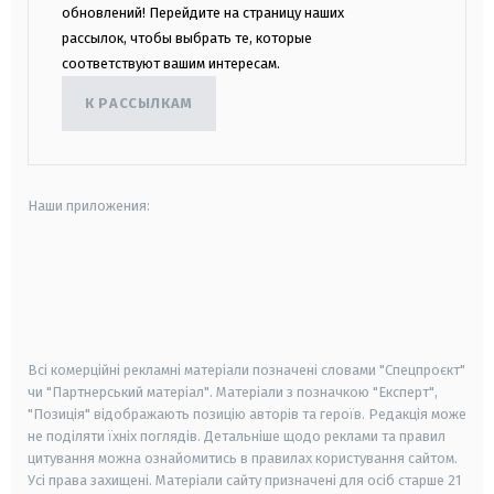
обновлений! Перейдите на страницу наших
рассылок, чтобы выбрать те, которые
соответствуют вашим интересам.
К РАССЫЛКАМ
Наши приложения:
android
apple
smart tv
samsung smart tv
Всі комерційні рекламні матеріали позначені словами "Спецпроєкт"
чи "Партнерський матеріал". Матеріали з позначкою "Експерт",
"Позиція" відображають позицію авторів та героїв. Редакція може
не поділяти їхніх поглядів. Детальніше щодо реклами та правил
цитування можна ознайомитись в правилах користування сайтом.
Усі права захищені.
Матеріали сайту призначені для осіб старше
21