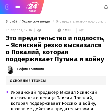
Show24
Украинские звезды
 Это предательство и подлость, – Ясинский резко высказался о Повалий, которая поддерживает Путина и войну 
2 мин
16 апреля,
12:36
1
Это предательство и подлость,
– Ясинский резко высказался
о Повалий, которая
поддерживает Путина и войну
София Хомишин
ОСНОВНЫЕ ТЕЗИСЫ
Украинский продюсер Михаил Ясинский
высказался о певице Таисии Повалий,
которая поддерживает Россию и войну,
назвав ее действия предательством и