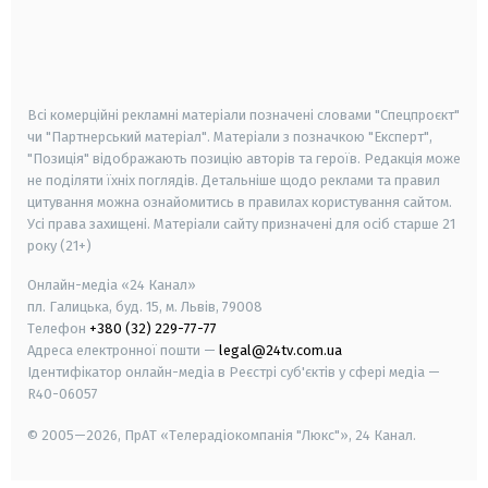
android
apple
smart tv
samsung smart tv
Всі комерційні рекламні матеріали позначені словами "Спецпроєкт"
чи "Партнерський матеріал". Матеріали з позначкою "Експерт",
"Позиція" відображають позицію авторів та героїв. Редакція може
не поділяти їхніх поглядів. Детальніше щодо реклами та правил
цитування можна ознайомитись в правилах користування сайтом.
Усі права захищені.
Матеріали сайту призначені для осіб старше
21
року (21+)
Онлайн-медіа «24 Канал»
пл. Галицька, буд. 15, м. Львів, 79008
Телефон
+380 (32) 229-77-77
Адреса електронної пошти —
legal@24tv.com.ua
Ідентифікатор онлайн-медіа в Реєстрі суб'єктів у сфері медіа —
R40-06057
© 2005—2026,
ПрАТ «Телерадіокомпанія "Люкс"», 24 Канал.