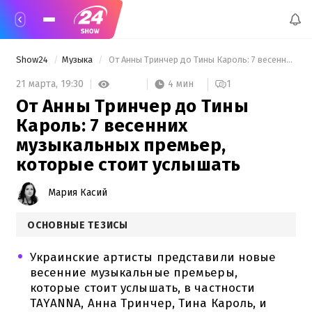
Show24
Музыка
 От Анны Тринчер до Тины Кароль: 7 весенних музыкальных премьер, которые стоит услышать 
4 мин
21 марта,
19:30
1
От Анны Тринчер до Тины
Кароль: 7 весенних
музыкальных премьер,
которые стоит услышать
Мария Касий
ОСНОВНЫЕ ТЕЗИСЫ
Украинские артисты представили новые
весенние музыкальные премьеры,
которые стоит услышать, в частности
TAYANNA, Анна Тринчер, Тина Кароль, и