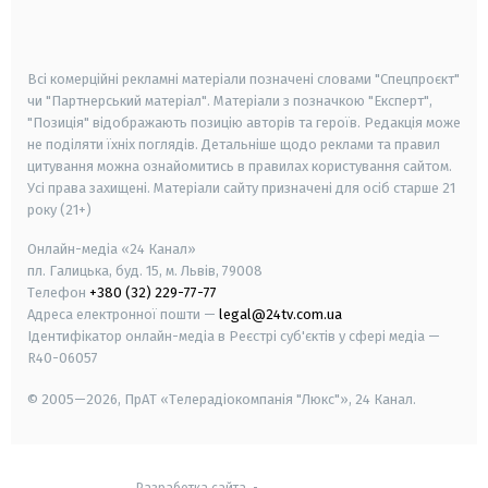
smart tv
samsung smart tv
Всі комерційні рекламні матеріали позначені словами "Спецпроєкт"
чи "Партнерський матеріал". Матеріали з позначкою "Експерт",
"Позиція" відображають позицію авторів та героїв. Редакція може
не поділяти їхніх поглядів. Детальніше щодо реклами та правил
цитування можна ознайомитись в правилах користування сайтом.
Усі права захищені.
Матеріали сайту призначені для осіб старше
21
року (21+)
Онлайн-медіа «24 Канал»
пл. Галицька, буд. 15, м. Львів, 79008
Телефон
+380 (32) 229-77-77
Адреса електронної пошти —
legal@24tv.com.ua
Ідентифікатор онлайн-медіа в Реєстрі суб'єктів у сфері медіа —
R40-06057
© 2005—2026,
ПрАТ «Телерадіокомпанія "Люкс"», 24 Канал.
Разработка сайта
-