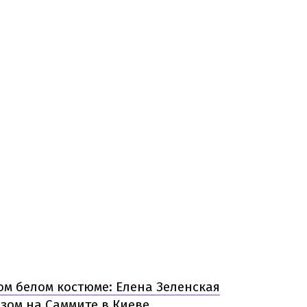
ом белом костюме: Елена Зеленская
зом на Саммите в Киеве