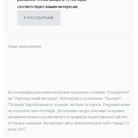
соответствуют вашим интересам.
К РАССЫЛКАМ
Наши приложения:
android
apple
smart tv
samsung smart tv
Всі комерційні рекламні матеріали позначені словами "Спецпроєкт"
чи "Партнерський матеріал". Матеріали з позначкою "Експерт",
"Позиція" відображають позицію авторів та героїв. Редакція може
не поділяти їхніх поглядів. Детальніше щодо реклами та правил
цитування можна ознайомитись в правилах користування сайтом.
Усі права захищені.
Матеріали сайту призначені для осіб старше
21
року (21+)