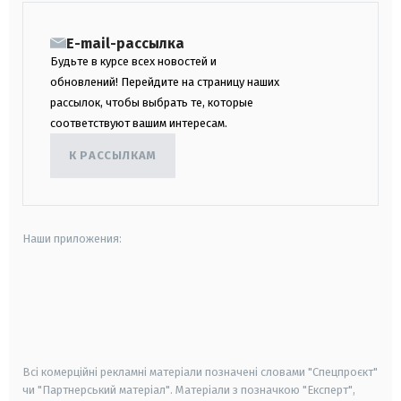
E-mail-рассылка
Будьте в курсе всех новостей и
обновлений! Перейдите на страницу наших
рассылок, чтобы выбрать те, которые
соответствуют вашим интересам.
К РАССЫЛКАМ
Наши приложения:
android
apple
smart tv
samsung smart tv
Всі комерційні рекламні матеріали позначені словами "Спецпроєкт"
чи "Партнерський матеріал". Матеріали з позначкою "Експерт",