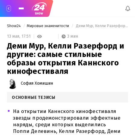
Show24
Мировые знаменитости
 Деми Мур, Келли Разерфорд и другие: самые стильные образы открытия Каннского кинофестиваля 
3 мин
13 мая,
17:51
Деми Мур, Келли Разерфорд и
другие: самые стильные
образы открытия Каннского
кинофестиваля
София Хомишин
ОСНОВНЫЕ ТЕЗИСЫ
На открытии Каннского кинофестиваля
звезды продемонстрировали эффектные
наряды, среди которых выделились
Поппи Делевинь, Келли Разерфорд, Деми