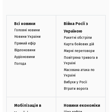
Всі новини
Війна Росії з
Головні новини
Україною
Новини України
Ракетні обстріли
Прямий ефір
Карта бойових дій
Відеоновини
Мирні переговори
Аудіоновини
Повітряна тривога в
Україні
Погода
Масована атака по
Україні
Вибухи у Росії
Втрати ворога
Мобілізація в
Новини економіки
Ціна нафти