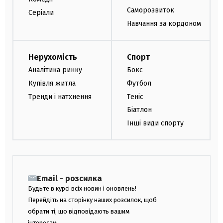
Саморозвиток
Серіали
Навчання за кордоном
Нерухомість
Спорт
Аналітика ринку
Бокс
Купівля житла
Футбол
Тренди і натхнення
Теніс
Біатлон
Інші види спорту
Email - розсилка
Будьте в курсі всіх новин і оновлень!
Перейдіть на сторінку наших розсилок, щоб
обрати ті, що відповідають вашим
інтересам.