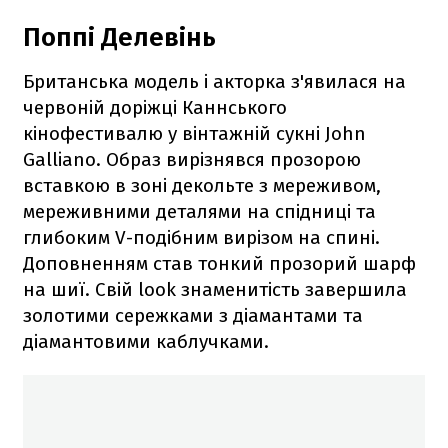
Поппі Делевінь
Британська модель і акторка з'явилася на
червоній доріжці Каннського
кінофестивалю у вінтажній сукні John
Galliano. Образ вирізнявся прозорою
вставкою в зоні декольте з мереживом,
мереживними деталями на спідниці та
глибоким V-подібним вирізом на спині.
Доповненням став тонкий прозорий шарф
на шиї. Свій look знаменитість завершила
золотими сережками з діамантами та
діамантовими каблучками.