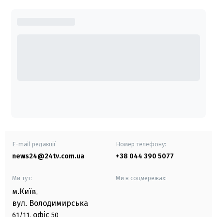
E-mail редакції
Номер телефону:
news24@24tv.com.ua
+38 044 390 5077
Ми тут:
Ми в соцмережах:
м.Київ
,
вул. Володимирська
офіс
61/11,
50