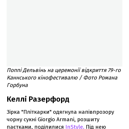
Поппі Дельвінь на церемонії відкриття 79-го
Каннського кінофестивалю / Фото Романа
Горбуна
Келлі Разерфорд
Зірка "Пліткарки" одягнула напівпрозору
чорну сукні Giorgio Armani, розшиту
паєтками, поділилися
InStyle.
Під нею