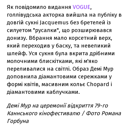
Як повідомило видання
VOGUE
,
голлівудська акторка вийшла на публіку в
довгій сукні Jacquemus без бретелей із
силуетом "русалки", що розширювався
донизу. Вбрання мало корсетний верх,
який переходив у баску, та невеликий
шлейф. Уся сукня була вкрита дрібними
молочними блискітками, які м'яко
переливалися на світлі. Образ Демі Мур
доповнила діамантовими сережками у
формі квітів, масивним кольє Chopard і
діамантовими каблучками.
Демі Мур на церемонії відкриття 79-го
Каннського кінофестивалю / Фото Романа
Горбуна