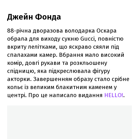
Джейн Фонда
88-річна дворазова володарка Оскара
обрала для виходу сукню Gucci, повністю
вкриту лелітками, що яскраво сяяли під
спалахами камер. Вбрання мало високий
комір, довгі рукави та розкльошену
спідницю, яка підкреслювала фігуру
акторки. Завершенням образу стало срібне
кольє із великим блакитним каменем у
центрі. Про це написало видання
HELLO!
.