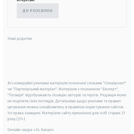
ДО РОЗСИЛОК
Наші додатки:
android
apple
smart tv
samsung smart tv
Всі комерційні рекламні матеріали позначені словами "Спецпроєкт"
чи "Партнерський матеріал". Матеріали з позначкою "Експерт",
"Позиція" відображають позицію авторів та героїв. Редакція може
не поділяти їхніх поглядів. Детальніше щодо реклами та правил
цитування можна ознайомитись в правилах користування сайтом.
Усі права захищені.
Матеріали сайту призначені для осіб старше
21
року (21+)
Онлайн-медіа «24 Канал»