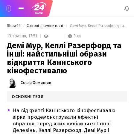
Show24
Світові знаменитості
 Демі Мур, Келлі Разерфорд та інші: найстильніші образи відкриття Каннського кінофестивалю 
3 хв
13 травня,
17:51
Демі Мур, Келлі Разерфорд та
інші: найстильніші образи
відкриття Каннського
кінофестивалю
Софія Хомишин
ОСНОВНІ ТЕЗИ
На відкритті Каннського кінофестивалю
зірки продемонстрували ефектні
вбрання, серед яких виділилися Поппі
Делевінь, Келлі Разерфорд, Демі Мур і