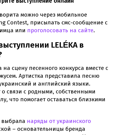
мотрите выступление онлайн
аворита можно через мобильное
ng Contest, присылать смс-сообщение с
имца или
проголосовать на сайте
.
 выступлении LELÉKA в
?
на сцену песенного конкурса вместе с
жусем. Артистка представила песню
 украинский и английский языки.
 о связи с родными, собственными
у, что помогает оставаться близкими
а выбрала
наряды от украинского
кой – основательницы бренда