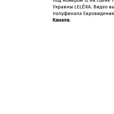
под номером 12 на сцене 
Украины LELÉKA. Видео в
полуфинала Евровидения-
Канала.