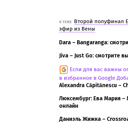
Второй полуфинал Е
К ТЕМЕ
эфир из Вены
Dara – Bangaranga: смотр
Jiva – Just Go: смотрите 
Если для вас важны 
в избранное в Google
Доб
Alexandra Căpitănescu – 
Люксембург: Ева Мария – 
онлайн
Даниэль Жижка – Crossro