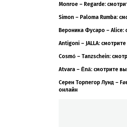
Monroe – Regarde: смотр
Simon – Paloma Rumba: с
Вероника Фусаро – Alice:
Antigoni – JALLA: смотри
Cosmó – Tanzschein: смо
Atvara – Ēnā: смотрите в
Серен Торпегор Лунд – Fø
онлайн