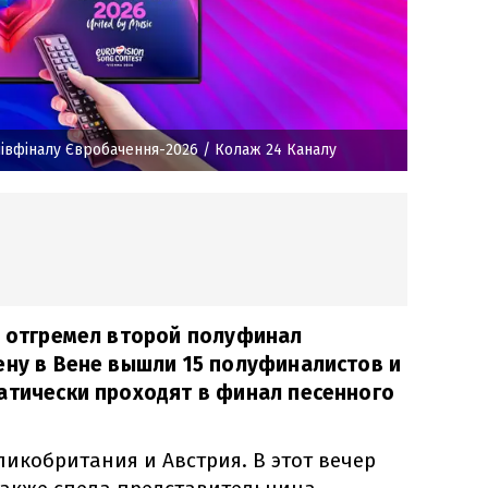
півфіналу Євробачення-2026
/ Колаж 24 Каналу
и отгремел второй полуфинал
ену в Вене вышли 15 полуфиналистов и
атически проходят в финал песенного
ликобритания и Австрия. В этот вечер