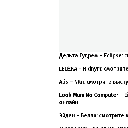
Дельта Гудрем – Eclipse:
LELÉKA – Ridnym: смотрит
Alis – Nân: смотрите выс
Look Mum No Computer – Ei
онлайн
Эйдан – Белла: смотрите