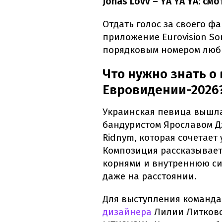
Jonas Lovv – YA YA YA: с
Отдать голос за своего ф
приложение Eurovision So
порядковым номером люб
Что нужно знать о
Евровидении-2026
Украинская певица вышла 
бандуристом Ярославом Д
Ridnym, которая сочетает
Композиция рассказывает
корнями и внутреннюю сил
даже на расстоянии.
Для выступления команд
дизайнера
Лилии Литковс