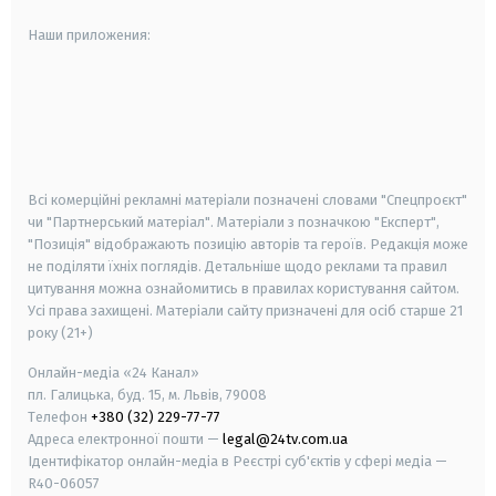
Наши приложения:
android
apple
smart tv
samsung smart tv
Всі комерційні рекламні матеріали позначені словами "Спецпроєкт"
чи "Партнерський матеріал". Матеріали з позначкою "Експерт",
"Позиція" відображають позицію авторів та героїв. Редакція може
не поділяти їхніх поглядів. Детальніше щодо реклами та правил
цитування можна ознайомитись в правилах користування сайтом.
Усі права захищені.
Матеріали сайту призначені для осіб старше
21
року (21+)
Онлайн-медіа «24 Канал»
пл. Галицька, буд. 15, м. Львів, 79008
Телефон
+380 (32) 229-77-77
Адреса електронної пошти —
legal@24tv.com.ua
Ідентифікатор онлайн-медіа в Реєстрі суб'єктів у сфері медіа —
R40-06057