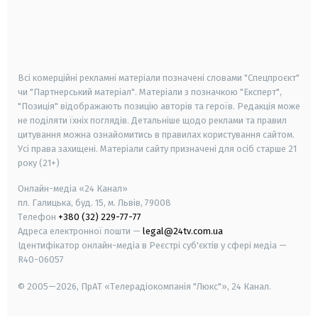
android
apple
smart tv
samsung smart tv
Всі комерційні рекламні матеріали позначені словами "Спецпроєкт"
чи "Партнерський матеріал". Матеріали з позначкою "Експерт",
"Позиція" відображають позицію авторів та героїв. Редакція може
не поділяти їхніх поглядів. Детальніше щодо реклами та правил
цитування можна ознайомитись в правилах користування сайтом.
Усі права захищені.
Матеріали сайту призначені для осіб старше
21
року (21+)
Онлайн-медіа «24 Канал»
пл. Галицька, буд. 15, м. Львів, 79008
Телефон
+380 (32) 229-77-77
Адреса електронної пошти —
legal@24tv.com.ua
Ідентифікатор онлайн-медіа в Реєстрі суб'єктів у сфері медіа —
R40-06057
© 2005—2026,
ПрАТ «Телерадіокомпанія "Люкс"», 24 Канал.