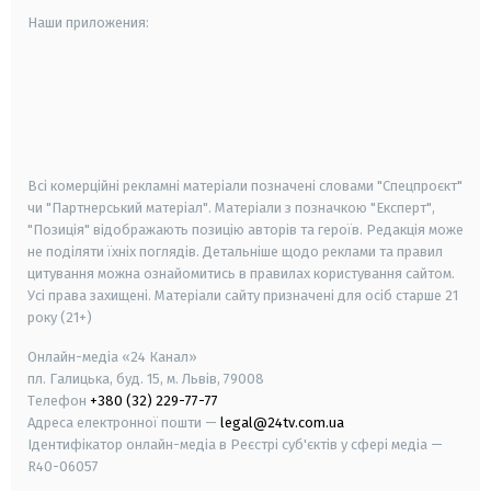
Наши приложения:
android
apple
smart tv
samsung smart tv
Всі комерційні рекламні матеріали позначені словами "Спецпроєкт"
чи "Партнерський матеріал". Матеріали з позначкою "Експерт",
"Позиція" відображають позицію авторів та героїв. Редакція може
не поділяти їхніх поглядів. Детальніше щодо реклами та правил
цитування можна ознайомитись в правилах користування сайтом.
Усі права захищені.
Матеріали сайту призначені для осіб старше
21
року (21+)
Онлайн-медіа «24 Канал»
пл. Галицька, буд. 15, м. Львів, 79008
Телефон
+380 (32) 229-77-77
Адреса електронної пошти —
legal@24tv.com.ua
Ідентифікатор онлайн-медіа в Реєстрі суб'єктів у сфері медіа —
R40-06057