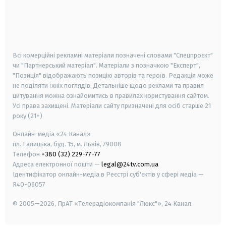
android
apple
smart tv
samsung smart tv
Всі комерційні рекламні матеріали позначені словами "Спецпроєкт"
чи "Партнерський матеріал". Матеріали з позначкою "Експерт",
"Позиція" відображають позицію авторів та героїв. Редакція може
не поділяти їхніх поглядів. Детальніше щодо реклами та правил
цитування можна ознайомитись в правилах користування сайтом.
Усі права захищені.
Матеріали сайту призначені для осіб старше
21
року (21+)
Онлайн-медіа «24 Канал»
пл. Галицька, буд. 15, м. Львів, 79008
Телефон
+380 (32) 229-77-77
Адреса електронної пошти —
legal@24tv.com.ua
Ідентифікатор онлайн-медіа в Реєстрі суб'єктів у сфері медіа —
R40-06057
© 2005—2026,
ПрАТ «Телерадіокомпанія "Люкс"», 24 Канал.