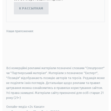
К РАССЫЛКАМ
Наши приложения:
android
apple
smart tv
samsung smart tv
Всі комерційні рекламні матеріали позначені словами "Спецпроєкт"
чи "Партнерський матеріал". Матеріали з позначкою "Експерт",
"Позиція" відображають позицію авторів та героїв. Редакція може
не поділяти їхніх поглядів. Детальніше щодо реклами та правил
цитування можна ознайомитись в правилах користування сайтом.
Усі права захищені.
Матеріали сайту призначені для осіб старше
21
року (21+)
Онлайн-медіа «24 Канал»