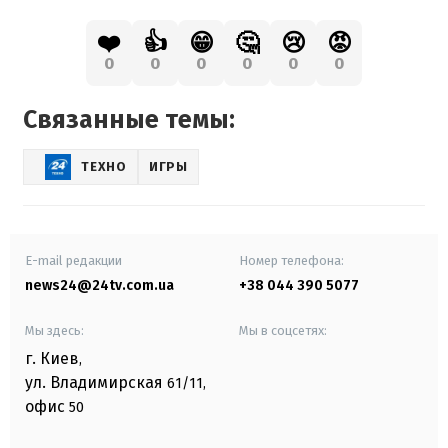
❤️
👍
😁
🤔
😢
😡
0
0
0
0
0
0
Связанные темы:
ТЕХНО
ИГРЫ
E-mail редакции
Номер телефона:
news24@24tv.com.ua
+38 044 390 5077
Мы здесь:
Мы в соцсетях:
г. Киев
,
ул. Владимирская
61/11,
офис
50