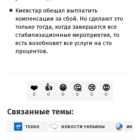
Киевстар обещал выплатить
компенсации за сбой. Но сделают это
только тогда, когда завершатся все
стабилизационные мероприятия, то
есть возобновят все услуги на сто
процентов.
❤️
👍
😁
🤔
😢
😡
0
0
0
0
0
0
Связанные темы:
ТЕХНО
НОВОСТИ УКРАИНЫ
ИНТЕ