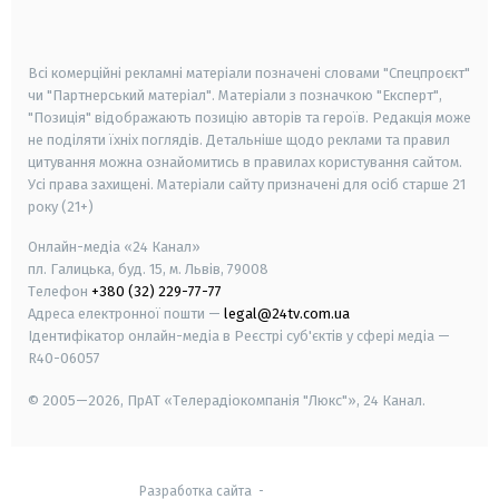
smart tv
samsung smart tv
Всі комерційні рекламні матеріали позначені словами "Спецпроєкт"
чи "Партнерський матеріал". Матеріали з позначкою "Експерт",
"Позиція" відображають позицію авторів та героїв. Редакція може
не поділяти їхніх поглядів. Детальніше щодо реклами та правил
цитування можна ознайомитись в правилах користування сайтом.
Усі права захищені.
Матеріали сайту призначені для осіб старше
21
року (21+)
Онлайн-медіа «24 Канал»
пл. Галицька, буд. 15, м. Львів, 79008
Телефон
+380 (32) 229-77-77
Адреса електронної пошти —
legal@24tv.com.ua
Ідентифікатор онлайн-медіа в Реєстрі суб'єктів у сфері медіа —
R40-06057
© 2005—2026,
ПрАТ «Телерадіокомпанія "Люкс"», 24 Канал.
Разработка сайта
-