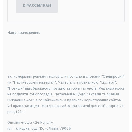
К РАССЫЛКАМ
Наши приложения:
android
apple
smart tv
samsung smart tv
Всі комерційні рекламні матеріали позначені словами "Спецпроєкт"
чи "Партнерський матеріал". Матеріали з позначкою "Експерт",
"Позиція" відображають позицію авторів та героїв. Редакція може
не поділяти їхніх поглядів. Детальніше щодо реклами та правил
цитування можна ознайомитись в правилах користування сайтом.
Усі права захищені.
Матеріали сайту призначені для осіб старше
21
року (21+)
Онлайн-медіа «24 Канал»
пл. Галицька, буд. 15, м. Львів, 79008