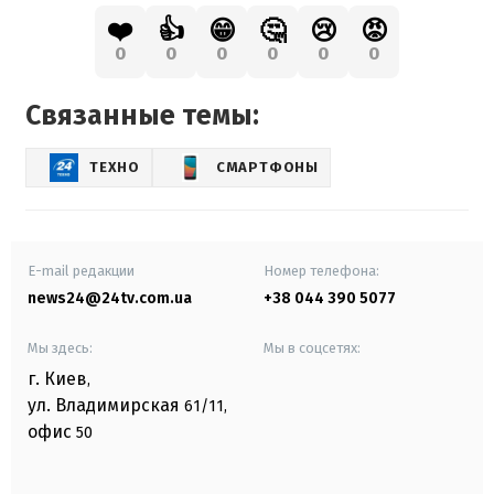
❤️
👍
😁
🤔
😢
😡
0
0
0
0
0
0
Связанные темы:
ТЕХНО
СМАРТФОНЫ
E-mail редакции
Номер телефона:
news24@24tv.com.ua
+38 044 390 5077
Мы здесь:
Мы в соцсетях:
г. Киев
,
ул. Владимирская
61/11,
офис
50