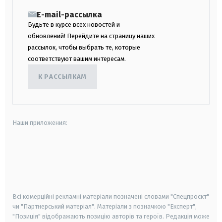
E-mail-рассылка
Будьте в курсе всех новостей и
обновлений! Перейдите на страницу наших
рассылок, чтобы выбрать те, которые
соответствуют вашим интересам.
К РАССЫЛКАМ
Наши приложения:
android
apple
smart tv
samsung smart tv
Всі комерційні рекламні матеріали позначені словами "Спецпроєкт"
чи "Партнерський матеріал". Матеріали з позначкою "Експерт",
"Позиція" відображають позицію авторів та героїв. Редакція може