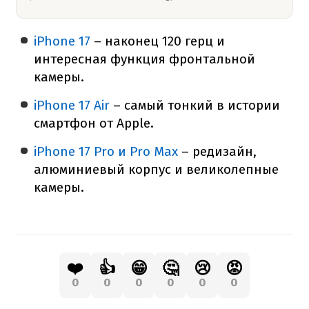
iPhone 17
– наконец 120 герц и
интересная функция фронтальной
камеры.
iPhone 17 Air
– самый тонкий в истории
смартфон от Apple.
iPhone 17 Pro и Pro Max
– редизайн,
алюминиевый корпус и великолепные
камеры.
❤️
👍
😁
🤔
😢
😡
0
0
0
0
0
0