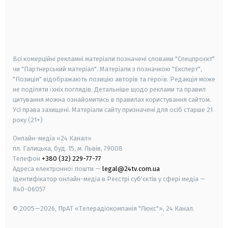
android
apple
smart tv
samsung smart tv
Всі комерційні рекламні матеріали позначені словами "Спецпроєкт"
чи "Партнерський матеріал". Матеріали з позначкою "Експерт",
"Позиція" відображають позицію авторів та героїв. Редакція може
не поділяти їхніх поглядів. Детальніше щодо реклами та правил
цитування можна ознайомитись в правилах користування сайтом.
Усі права захищені.
Матеріали сайту призначені для осіб старше
21
року (21+)
Онлайн-медіа «24 Канал»
пл. Галицька, буд. 15, м. Львів, 79008
Телефон
+380 (32) 229-77-77
Адреса електронної пошти —
legal@24tv.com.ua
Ідентифікатор онлайн-медіа в Реєстрі суб'єктів у сфері медіа —
R40-06057
© 2005—2026,
ПрАТ «Телерадіокомпанія "Люкс"», 24 Канал.