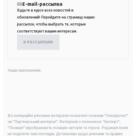
E-mail-рассылка
Будьте в курсе всех новостей и
обновлений! Перейдите на страницу наших
рассылок, чтобы выбрать те, которые
соответствуют вашим интересам.
К РАССЫЛКАМ
Наши приложения:
android
apple
smart tv
samsung smart tv
Всі комерційні рекламні матеріали позначені словами "Спецпроєкт"
чи "Партнерський матеріал". Матеріали з позначкою "Експерт",
"Позиція" відображають позицію авторів та героїв. Редакція може
не поділяти їхніх поглядів. Детальніше щодо реклами та правил