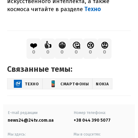
искусственного интеллекта, а также
космоса читайте в разделе
Техно
❤️
👍
😁
🤔
😢
😡
0
0
0
0
0
0
Связанные темы:
ТЕХНО
СМАРТФОНЫ
NOKIA
E-mail редакции
Номер телефона:
news24@24tv.com.ua
+38 044 390 5077
Мы здесь:
Мы в соцсетях: