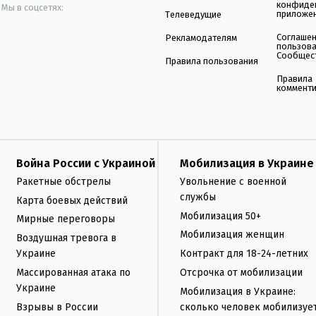
конфиде
Мы в соцсетях:
приложе
Телеведущие
Соглаше
Рекламодателям
пользов
Сообщес
Правила пользования
Правила
коммент
Война России с Украиной
Мобилизация в Украине
Ракетные обстрелы
Увольнение с военной
службы
Карта боевых действий
Мобилизация 50+
Мирные переговоры
Мобилизация женщин
Воздушная тревога в
Украине
Контракт для 18-24-летних
Массированная атака по
Отсрочка от мобилизации
Украине
Мобилизация в Украине:
Взрывы в России
сколько человек мобилизуе