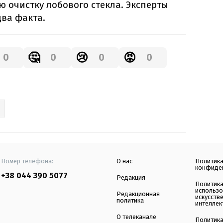
ю очистку лобового стекла. Эксперты
два факта.
🤔
😢
😡
0
0
0
0
Номер телефона:
О нас
Политик
конфиде
+38 044 390 5077
Редакция
Политик
использ
Редакционная
искусств
политика
интеллек
О телеканале
Политик