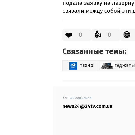
подала заявку на лазерну
связали между собой эти 
❤️
👍
😁
0
0
Связанные темы:
ТЕХНО
ГАДЖЕТЫ
E-mail редакции
news24@24tv.com.ua