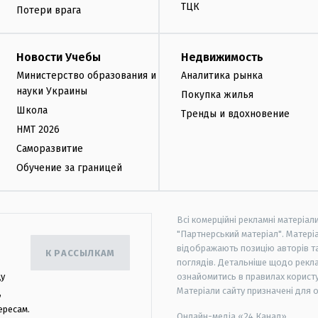
ТЦК
Потери врага
Новости Учебы
Недвижимость
Министерство образования и
Аналитика рынка
науки Украины
Покупка жилья
Школа
Тренды и вдохновение
НМТ 2026
Саморазвитие
Обучение за границей
Всі комерційні рекламні матеріал
"Партнерський матеріал". Матеріа
відображають позицію авторів та 
К РАССЫЛКАМ
поглядів. Детальніше щодо рекл
цу
ознайомитись в правилах користу
Матеріали сайту призначені для 
,
ересам.
Онлайн-медіа «24 Канал»