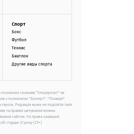
Спорт
Бокс
Футбол
Теннис
Биатлон
Другие виды спорта
и позначені словами "Спецпроєкт" чи
ли з позначкою "Експерт", "Позиція"
героїв. Редакція може не поділяти їхніх
ами та правил цитування можна
вання сайтом. Усі права захищені.
осіб старше
21 року (21+)