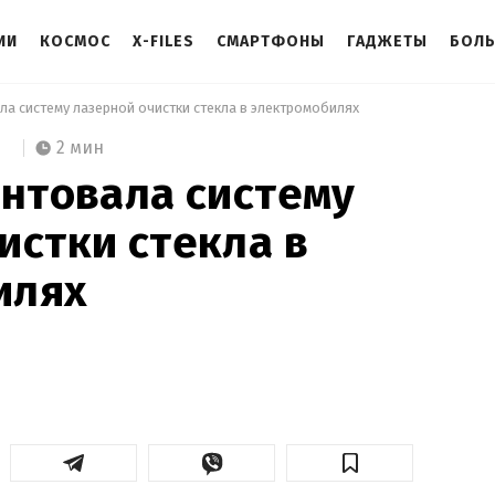
ИИ
КОСМОС
X-FILES
СМАРТФОНЫ
ГАДЖЕТЫ
БОЛ
ала систему лазерной очистки стекла в электромобилях 
2 мин
ентовала систему
истки стекла в
илях