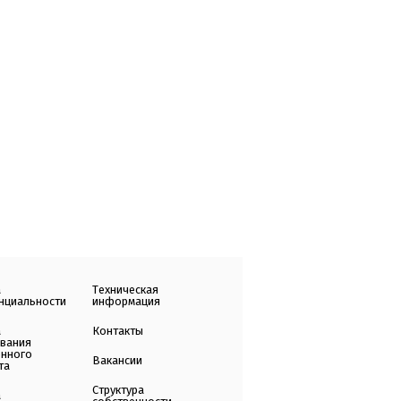
а
Техническая
нциальности
информация
а
Контакты
ования
енного
Вакансии
та
Структура
а