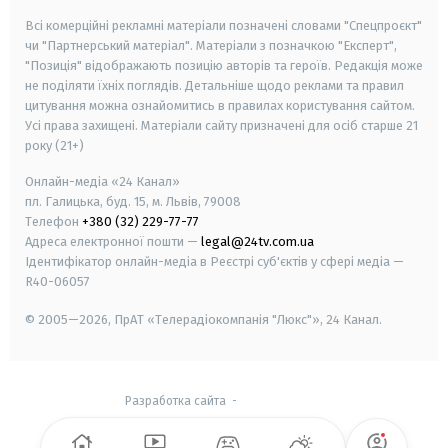
Всі комерційні рекламні матеріали позначені словами "Спецпроєкт"
чи "Партнерський матеріал". Матеріали з позначкою "Експерт",
"Позиція" відображають позицію авторів та героїв. Редакція може
не поділяти їхніх поглядів. Детальніше щодо реклами та правил
цитування можна ознайомитись в правилах користування сайтом.
Усі права захищені.
Матеріали сайту призначені для осіб старше
21
року (21+)
Онлайн-медіа «24 Канал»
пл. Галицька, буд. 15, м. Львів, 79008
Телефон
+380 (32) 229-77-77
Адреса електронної пошти —
legal@24tv.com.ua
Ідентифікатор онлайн-медіа в Реєстрі суб'єктів у сфері медіа —
R40-06057
© 2005—2026,
ПрАТ «Телерадіокомпанія "Люкс"», 24 Канал.
Разработка сайта
-