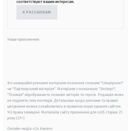
соответствуют вашим интересам.
К РАССЫЛКАМ
Наши приложения:
android
apple
smart tv
samsung smart tv
Всі комерційні рекламні матеріали позначені словами "Спецпроєкт"
чи "Партнерський матеріал". Матеріали з позначкою "Експерт",
"Позиція" відображають позицію авторів та героїв. Редакція може
не поділяти їхніх поглядів. Детальніше щодо реклами та правил
цитування можна ознайомитись в правилах користування сайтом.
Усі права захищені.
Матеріали сайту призначені для осіб старше
21
року (21+)
Онлайн-медіа «24 Канал»