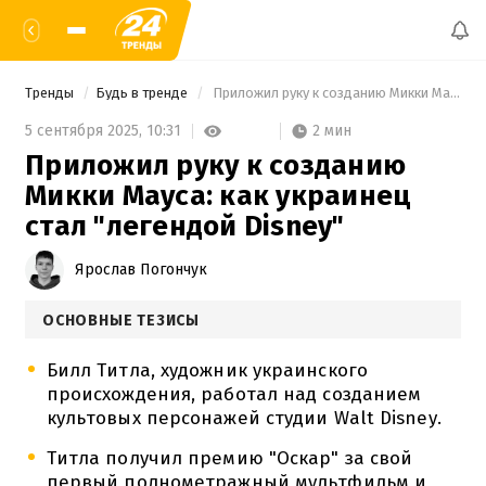
Тренды
Будь в тренде
 Приложил руку к созданию Микки Мауса: как украинец стал "легендой Disney" 
2 мин
5 сентября 2025,
10:31
Приложил руку к созданию
Микки Мауса: как украинец
стал "легендой Disney"
Ярослав Погончук
ОСНОВНЫЕ ТЕЗИСЫ
Билл Титла, художник украинского
происхождения, работал над созданием
культовых персонажей студии Walt Disney.
Титла получил премию "Оскар" за свой
первый полнометражный мультфильм и