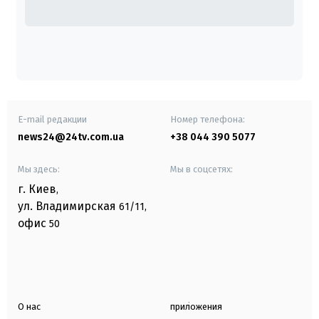
E-mail редакции
Номер телефона:
news24@24tv.com.ua
+38 044 390 5077
Мы здесь:
Мы в соцсетях:
г. Киев
,
ул. Владимирская
61/11,
офис
50
О нас
приложения