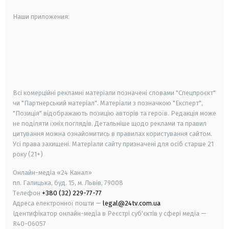
Наши приложения:
android
apple
smart tv
samsung smart tv
Всі комерційні рекламні матеріали позначені словами "Спецпроєкт"
чи "Партнерський матеріал". Матеріали з позначкою "Експерт",
"Позиція" відображають позицію авторів та героїв. Редакція може
не поділяти їхніх поглядів. Детальніше щодо реклами та правил
цитування можна ознайомитись в правилах користування сайтом.
Усі права захищені.
Матеріали сайту призначені для осіб старше
21
року (21+)
Онлайн-медіа «24 Канал»
пл. Галицька, буд. 15, м. Львів, 79008
Телефон
+380 (32) 229-77-77
Адреса електронної пошти —
legal@24tv.com.ua
Ідентифікатор онлайн-медіа в Реєстрі суб'єктів у сфері медіа —
R40-06057