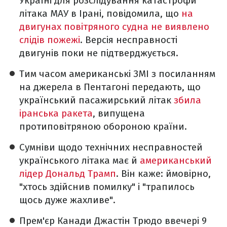
Україні для розслідування катастрофи
літака МАУ в Ірані, повідомила, що
на
двигунах повітряного судна не виявлено
слідів пожежі
. Версія несправності
двигунів поки не підтверджується.
Тим часом американські ЗМІ з посиланням
на джерела в Пентагоні передають, що
український пасажирський літак
збила
іранська ракета
, випущена
протиповітряною обороною країни.
Сумніви щодо технічних несправностей
українського літака має й
американський
лідер Дональд Трамп
. Він каже: ймовірно,
"хтось здійснив помилку" і "трапилось
щось дуже жахливе".
Прем'єр Канади Джастін Трюдо ввечері 9