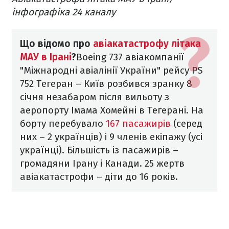
інфографіка 24 каналу
Що відомо про
авіакатастрофу літака
МАУ в Ірані
?
Boeing 737 авіакомпанії
"Міжнародні авіалінії України" рейсу PS
752 Тегеран – Київ розбився зранку 8
січня незабаром після вильоту з
аеропорту Імама Хомейні в Тегерані.
На
борту перебувало
167 пасажирів
(серед
них – 2 українців) і 9 членів екіпажу (усі
українці). Більшість із пасажирів –
громадяни Ірану і Канади. 25 жертв
авіакатастрофи – діти до 16 років.