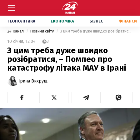
ГЕОПОЛІТИКА
ЕКОНОМІКА
БІЗНЕС
ФІНАНСИ
24 Канал
Новини світу
З цим треба дуже швидко розібратися, – Помпео про катастрофу літака МАУ в Ірані
10 січня,
12:04
3
З цим треба дуже швидко
розібратися, – Помпео про
катастрофу літака МАУ в Ірані
Ірина Вихрущ