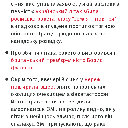
січня виступив із заявою, у якій висловив
певність:
український літак збила
російська ракета класу "земля – повітря",
випадково випущена протиповітряною
обороною Ірану. Трюдо послався на
канадську розвідку.
Про збиття літака ракетою висловився і
британський прем'єр-міністр Борис
Джонсон
.
Окрім того, ввечері 9 січня у
мережі
поширили відео,
зняте на іранських
околицях очевидцем авіакатастрофи.
Його справжність підтвердили
американські ЗМІ. на ролику видно, як у
літак в небі щось влучає, після чого він
спалахує. ЗМІ припускають, що ракет