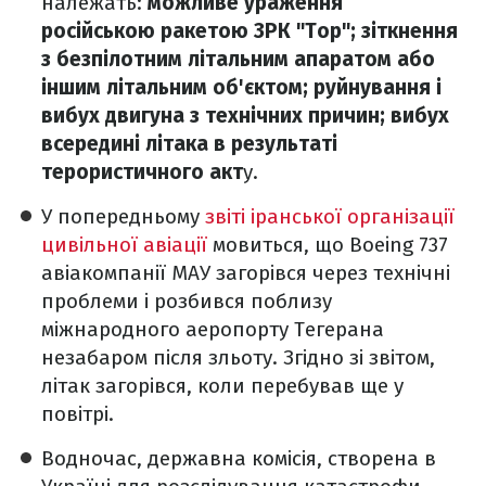
належать:
можливе ураження
російською ракетою ЗРК "Тор"; зіткнення
з безпілотним літальним апаратом або
іншим літальним об'єктом; руйнування і
вибух двигуна з технічних причин; вибух
всередині літака в результаті
терористичного акт
у.
У попередньому
звіті іранської організації
цивільної авіації
мовиться, що Boeing 737
авіакомпанії МАУ загорівся через технічні
проблеми і розбився поблизу
міжнародного аеропорту Тегерана
незабаром після зльоту. Згідно зі звітом,
літак загорівся, коли перебував ще у
повітрі.
Водночас, державна комісія, створена в