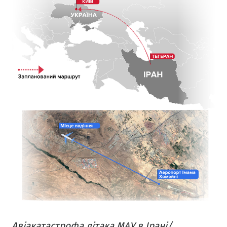
Авіакатастрофа літака МАУ в Ірані/